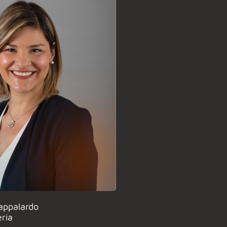
appalardo
eria