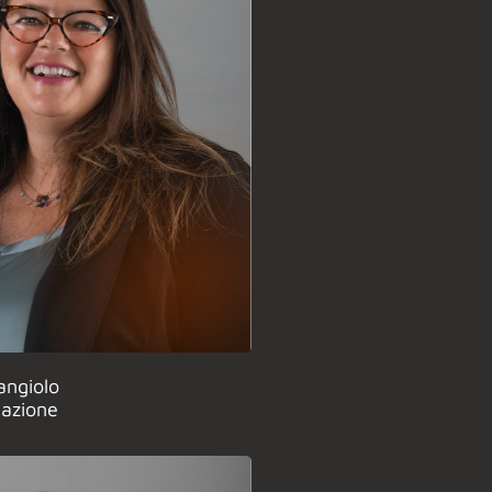
angiolo
icazione